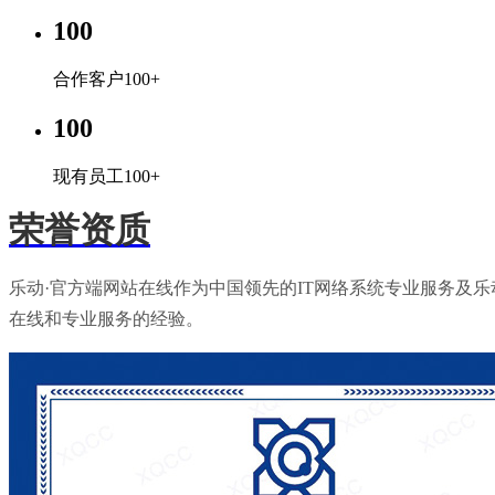
100
合作客户100+
100
现有员工100+
荣誉资质
乐动·官方端网站在线作为中国领先的IT网络系统专业服务及
在线和专业服务的经验。