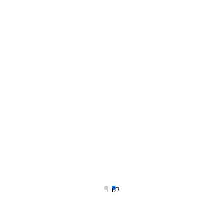
01
02