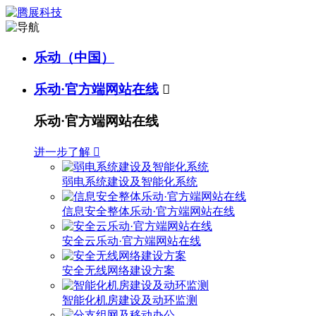
乐动（中国）
乐动·官方端网站在线

乐动·官方端网站在线
进一步了解

弱电系统建设及智能化系统
信息安全整体乐动·官方端网站在线
安全云乐动·官方端网站在线
安全无线网络建设方案
智能化机房建设及动环监测