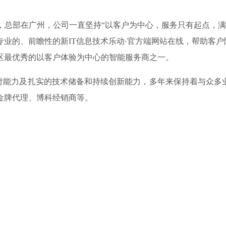
，总部在广州，公司一直坚持“以客户为中心，服务只有起点，
业的、前瞻性的新IT信息技术乐动·官方端网站在线，帮助客
区最优秀的以客户体验为中心的智能服务商之一。
力及扎实的技术储备和持续创新能力，多年来保持着与众多业界
金牌代理、博科经销商等。