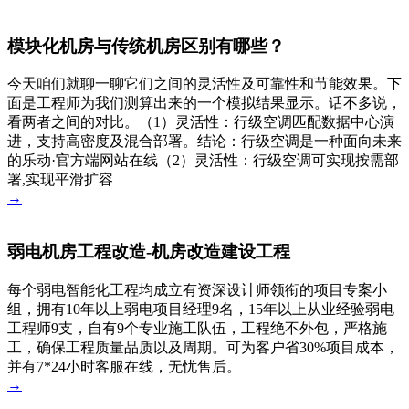
模块化机房与传统机房区别有哪些？
今天咱们就聊一聊它们之间的灵活性及可靠性和节能效果。下
面是工程师为我们测算出来的一个模拟结果显示。话不多说，
看两者之间的对比。（1）灵活性：行级空调匹配数据中心演
进，支持高密度及混合部署。结论：行级空调是一种面向未来
的乐动·官方端网站在线（2）灵活性：行级空调可实现按需部
署,实现平滑扩容
→
弱电机房工程改造-机房改造建设工程
每个弱电智能化工程均成立有资深设计师领衔的项目专案小
组，拥有10年以上弱电项目经理9名，15年以上从业经验弱电
工程师9支，自有9个专业施工队伍，工程绝不外包，严格施
工，确保工程质量品质以及周期。可为客户省30%项目成本，
并有7*24小时客服在线，无忧售后。
→