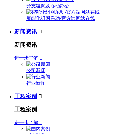
分支组网及移动办公
智能化组网乐动·官方端网站在线
新闻资讯

新闻资讯
进一步了解

公司新闻
行业新闻
工程案例

工程案例
进一步了解
