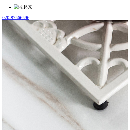
020-87566596