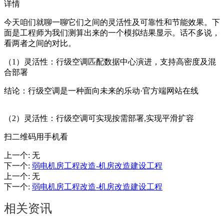
详情
今天咱们就聊一聊它们之间的灵活性及可靠性和节能效果。下
面是工程师为我们测算出来的一个模拟结果显示。话不多说，
看两者之间的对比。
（1）灵活性：行级空调匹配数据中心演进，支持高密度及混
合部署
结论：行级空调是一种面向未来的乐动·官方端网站在线
（2）灵活性：行级空调可实现按需部署,实现平滑扩容
扫二维码用手机看
上一个
:
无
下一个
:
弱电机房工程改造-机房改造建设工程
上一个
:
无
下一个
:
弱电机房工程改造-机房改造建设工程
相关资讯