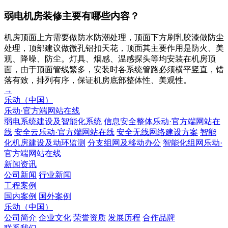
弱电机房装修主要有哪些内容？
机房顶面上方需要做防水防潮处理，顶面下方刷乳胶漆做防尘
处理，顶部建议做微孔铝扣天花，顶面其主要作用是防火、美
观、降噪、防尘。灯具、烟感、温感探头等均安装在机房顶
面，由于顶面管线繁多，安装时各系统管路必须横平竖直，错
落有致，排列有序，保证机房底部整体性、美观性。
→
乐动（中国）
乐动·官方端网站在线
弱电系统建设及智能化系统
信息安全整体乐动·官方端网站在
线
安全云乐动·官方端网站在线
安全无线网络建设方案
智能
化机房建设及动环监测
分支组网及移动办公
智能化组网乐动·
官方端网站在线
新闻资讯
公司新闻
行业新闻
工程案例
国内案例
国外案例
乐动（中国）
公司简介
企业文化
荣誉资质
发展历程
合作品牌