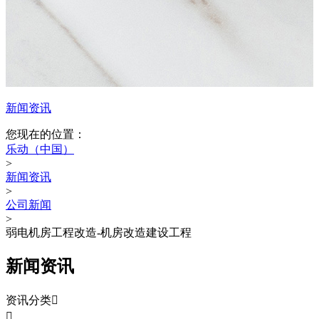
新闻资讯
您现在的位置：
乐动（中国）
>
新闻资讯
>
公司新闻
>
弱电机房工程改造-机房改造建设工程
新闻资讯
资讯分类

